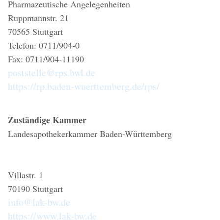
Pharmazeutische Angelegenheiten
Ruppmannstr. 21
70565 Stuttgart
Telefon: 0711/904-0
Fax: 0711/904-11190
poststelle@rps.bwl.de
https://rp.baden-wuerttemberg.de/rps/
Zuständige Kammer
Landesapothekerkammer Baden-Württemberg
Villastr. 1
70190 Stuttgart
info@lak-bw.de
https://www.lak-bw.de